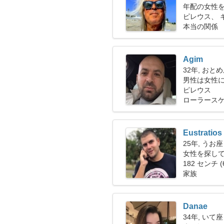
年配の女性
ピレウス、 
本当の関係
Agim
32年, おと
男性は女性に会
ピレウス
ローラース
Eustratios
25年, うお座
女性を探してい
182 センチ (
家族
Danae
34年, いて座