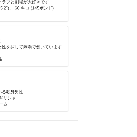
クラブと劇場が大好きです
5'2")、 66 キロ (145ポンド)
座
女性を探して劇場で働いています
係
いる独身男性
ギリシャ
ーム