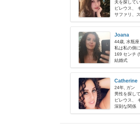
夫を探している
ピレウス、 
サファリ、
Joana
44歳, 水瓶座
私は私の側
169 センチ (
結婚式
Catherine
24年, ガン
男性を探し
ピレウス、 
深刻な関係