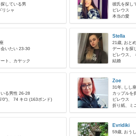
を探している男
彼氏を探して
ギリシャ
ピレウス
本当の愛
Stella
め座
21歳, おと
いたい 23-30
デートを探
ピレウス、 
ケート、カヤック
結婚
Zoe
31年, しし
る男性 26-28
カップルを探
6'0")、 74 キロ (163ポンド)
ピレウス
折り紙、ミ
Evridiki
59歳, おう