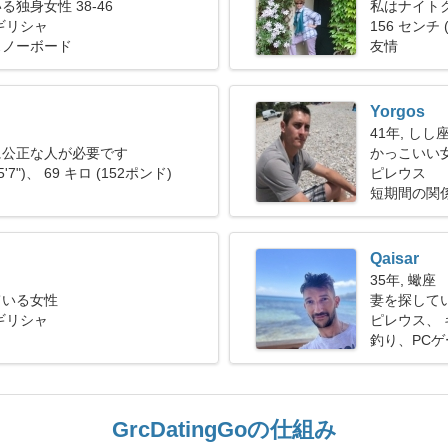
独身女性 38-46
私はナイト
ギリシャ
156 センチ (
スノーボード
友情
Yorgos
41年, しし
に公正な人が必要です
かっこいい
5'7")、 69 キロ (152ポンド)
ピレウス
短期間の関
Qaisar
35年, 蠍座
ている女性
妻を探して
ギリシャ
ピレウス、 
釣り、PCゲ
GrcDatingGoの仕組み