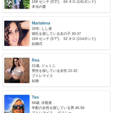
158 センチ (5'3")、 64 キロ (141ポンド)
本当の愛
Marialena
26年, しし座
彼氏を探している女の子 30-37
169 センチ (5'7")、 52 キロ (114ポンド)
結婚式
Rea
21歳, ジェミニ
男性を探している女性 22-32
プトレマイス
結婚
Teo
58歳, 水瓶座
年配の女性を探している男 46-56
プトレマイス、 ギリシャ