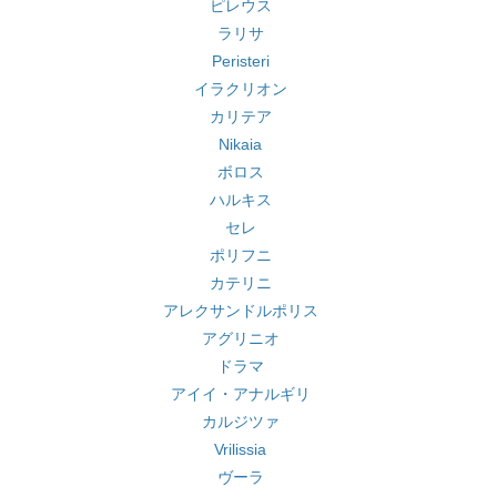
ピレウス
ラリサ
Peristeri
イラクリオン
カリテア
Nikaia
ボロス
ハルキス
セレ
ポリフニ
カテリニ
アレクサンドルポリス
アグリニオ
ドラマ
アイイ・アナルギリ
カルジツァ
Vrilissia
ヴーラ