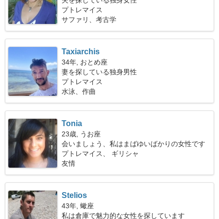
夫を探している独身女性
プトレマイス
サファリ、考古学
Taxiarchis
34年, おとめ座
妻を探している独身男性
プトレマイス
水泳、作曲
Tonia
23歳, うお座
会いましょう、私はまばゆいばかりの女性です
プトレマイス、 ギリシャ
友情
Stelios
43年, 蠍座
私は倉庫で魅力的な女性を探しています