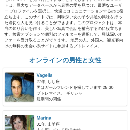
トは、巨大なデータベースから真実の愛を見つけ、最適なユーザ
ー プロファイルを選択し、快適にコミュニケーションするのに役
立ちます。このサイトでは、興味深い女の子や共通の興味を持っ
た適切な人を見つけることができます。このプロジェクトは、本
当の知り合いを作り、美しい写真で会話を補完するのに役立ちま
す。検索オプションで個別のフィルターを選択して、興味深いオ
ファーを受け取ることができます。 地元の人、外国人、観光客向
けの無料の出会い系サイトに参加するプトレマイス。
オンラインの男性と女性
Vagelis
27年, しし座
男はガールフレンドを探しています 25-30
プトレマイス、 ギリシャ
短期間の関係
Marina
31年, 山羊座