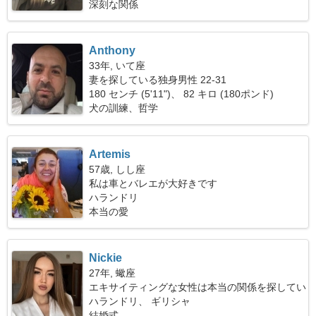
深刻な関係
Anthony
33年, いて座
妻を探している独身男性 22-31
180 センチ (5'11")、 82 キロ (180ポンド)
犬の訓練、哲学
Artemis
57歳, しし座
私は車とバレエが大好きです
ハランドリ
本当の愛
Nickie
27年, 蠍座
エキサイティングな女性は本当の関係を探してい
ます
ハランドリ、 ギリシャ
結婚式