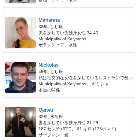
植物、フィットネス
Marianna
33年, しし座
夫を探している独身女性 34-40
Municipality of Kalymnos
ボランティア、水泳
Νickolas
45年, しし座
私は社交的な女性を探しているレストランで働い
ています
Municipality of Kalymnos、 ギリシャ
本当の関係
Qaisar
32年, 水瓶座
妻を探している独身男性 21-29
187 センチ (6'2")、 81 キロ (178ポンド)
サーフィン、愛