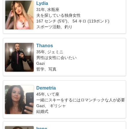
Lydia
31年, 水瓶座
夫を探している独身女性
167 センチ (5'6")、 54 キロ (119ポンド)
スポーツ活動、釣り
Thanos
35年, ジェミニ
男性は女性に会いたい
Gazi
哲学、写真
Demetria
45年, いて座
一緒にスキーをするにはロマンチックな人が必要
です
Gazi、 ギリシャ
結婚式
Irene