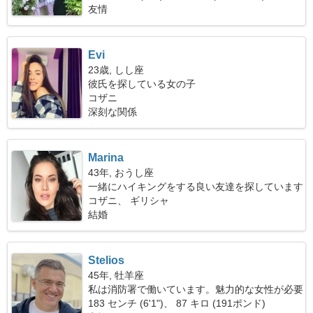
友情
Evi
23歳, しし座
彼氏を探している女の子
コザニ
深刻な関係
Marina
43年, おうし座
一緒にハイキングをする良い友達を探しています
コザニ、 ギリシャ
結婚
Stelios
45年, 牡羊座
私は消防署で働いています。魅力的な女性が必要
です
183 センチ (6'1")、 87 キロ (191ポンド)