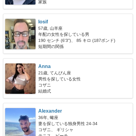
家族
Iosif
57歳, 山羊座
年配の女性を探している男
190 センチ (6'3")、 85 キロ (187ポンド)
短期間の関係
Anna
21歳, てんびん座
男性を探している女性
コザニ
結婚式
Alexander
36年, 蠍座
妻を探している独身男性 24-34
コザニ、 ギリシャ
テニス、ビーチ