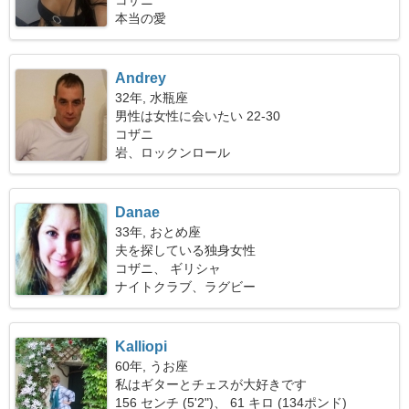
コザニ
本当の愛
Andrey
32年, 水瓶座
男性は女性に会いたい 22-30
コザニ
岩、ロックンロール
Danae
33年, おとめ座
夫を探している独身女性
コザニ、 ギリシャ
ナイトクラブ、ラグビー
Kalliopi
60年, うお座
私はギターとチェスが大好きです
156 センチ (5'2")、 61 キロ (134ポンド)