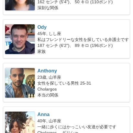
す
162 センチ (5'4")、 50 キロ (110ポンド)
深刻な関係
Ody
45年, しし座
私はフレンドリーな女性を探している弁護士です
187 センチ (6'2")、 89 キロ (196ポンド)
家族
Anthony
23歳, 山羊座
女性を探している男性 25-31
Cholargos
本当の関係
Anna
40年, 山羊座
一緒に歩くにはかっこいい友達が必要です
Cholargos、 ギリシャ